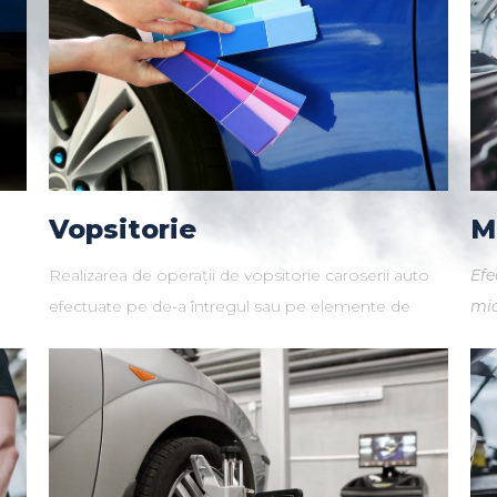
Vopsitorie
M
Realizarea de operații de vopsitorie caroserii auto
Efe
efectuate pe de-a întregul sau pe elemente de
mic
caroserie, în funcție de necesitățile avariei ce
un 
trebuie remediate.
pen