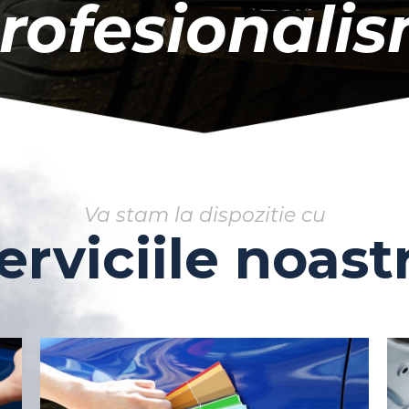
rofesionali
Va stam la dispozitie cu
erviciile noast