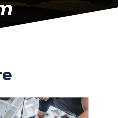
sm
re