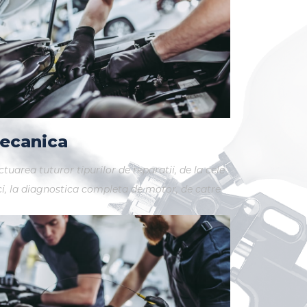
ecanica
ctuarea tuturor tipurilor de reparatii, de la cele
i, la diagnostica completa de motor, de catre
personal calificat, iar componentele necesare
tru aceasta se pot obține rapid.