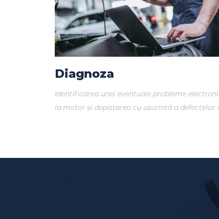
Diagnoza
Identificarea unei eventuale probleme electron
la motor si depistarea cu usurintă a defectelor 
aparate de diagnosticare moderne.