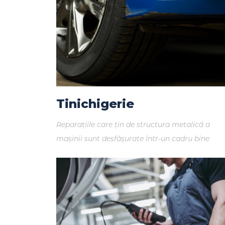
Tinichigerie
Reparațiile care țin de structura metalică a
mașinii sunt desfășurate într-un cadru bine
organizat, folosind instrumente de ultimă
generație.