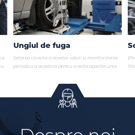
Ungiul de fuga
S
ice
Setarea corecta a acestor valori si monitorizarea
Efe
cu
periodica a acestora pentru a evita aparitia unor
fil
probleme in timpul conducerii (cum ar fi jocul
înt
volanului etc.)