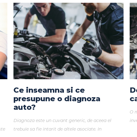
Ce inseamna si ce
D
presupune o diagnoza
c
auto?
O m
Diagnoza este un cuvant generic, de aceea el
inv
ste
trebuie sa fie intarit de altele asociate. In
fun