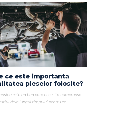
e ce este importanta
alitatea pieselor folosite?
asina este un bun care necesita numeroase
estitii de-a lungul timpului pentru ca
ctionarea acesteia sa nu fie perturbata odata