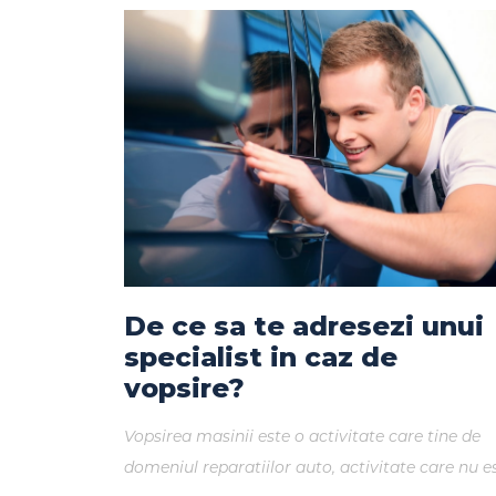
De ce sa te adresezi unui
specialist in caz de
vopsire?
Vopsirea masinii este o activitate care tine de
domeniul reparatiilor auto, activitate care nu e