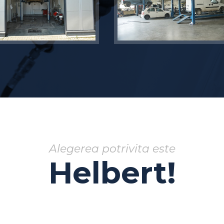
Alegerea potrivita este
Helbert!