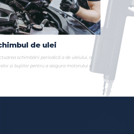
chimbul de ulei
ctuarea schimbării periodică a de uleiului, a
trelor și bujiilor pentru a asigura motorului și
regului vehicul o durată de viață lungă.