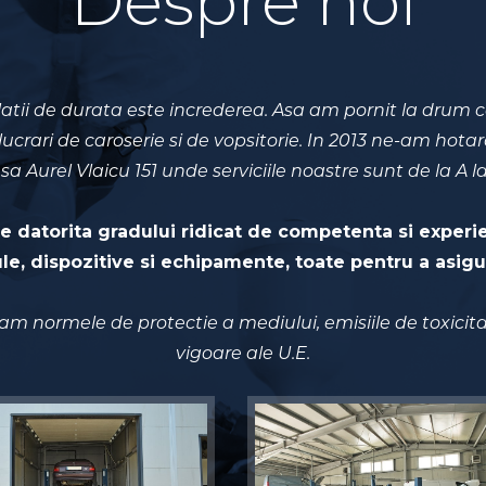
Despre noi
latii de durata este increderea. Asa am pornit la drum 
ucrari de caroserie si de vopsitorie. In 2013 ne-am hot
Aurel Vlaicu 151 unde serviciile noastre sunt de la A la
te datorita gradului ridicat de competenta si experi
le, dispozitive si echipamente, toate pentru a asigu
am normele de protectie a mediului, emisiile de toxicitate
vigoare ale U.E.